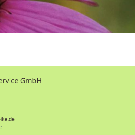
Service GmbH
ike.de
e