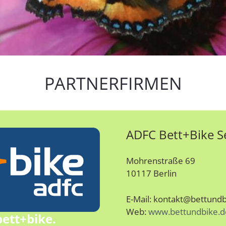
PARTNERFIRMEN
ADFC Bett+Bike 
Mohrenstraße 69
10117 Berlin
E-Mail: kontakt@bettundb
Web:
www.bettundbike.d
bett+bike.